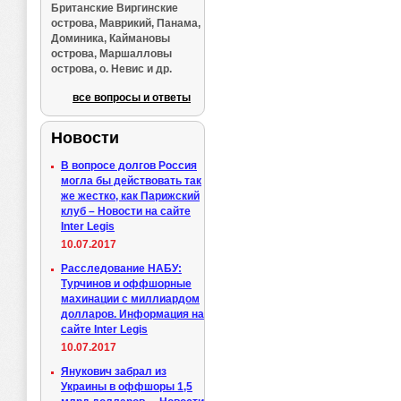
Британские Виргинские
острова, Маврикий, Панама,
Доминика, Каймановы
острова, Маршалловы
острова, о. Невис и др.
все вопросы и ответы
Новости
В вопросе долгов Россия
могла бы действовать так
же жестко, как Парижский
клуб – Новости на сайте
Inter Legis
10.07.2017
Расследование НАБУ:
Турчинов и оффшорные
махинации с миллиардом
долларов. Информация на
сайте Inter Legis
10.07.2017
Янукович забрал из
Украины в оффшоры 1,5