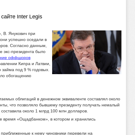
айте Inter Legis
 В. Янукович при
 они успешно оседали в
ров. Согласно данным,
е экс-президента было
ание оффшоров
равлении Кипра и Латвии,
 займа под 9 % годовых.
вало обогащению
таемых облигаций в денежном эквиваленте составлял около
енты, что позволяло бывшему президенту получать немалый
х составила около 1 млрд 100 млн долларов.
е время «Ощадбанком», в котором и хранились
 приближенные к нему чиновники перевели на