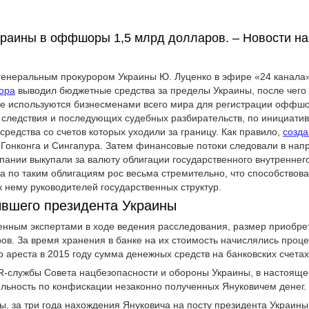
краины в оффшоры 1,5 млрд долларов. – Новости на с
генеральным прокурором Украины Ю. Луценко в эфире «24 канала»,
ора
выводил бюджетные средства за пределы Украины, после чего
ые используются бизнесменами всего мира для регистрации оффшо
 следствия и последующих судебных разбирательств, по инициатив
средства со счетов которых уходили за границу. Как правило,
созд
Гонконга и Сингапура. Затем финансовые потоки следовали в нап
ании выкупали за валюту облигации государственного внутреннего
а по таким облигациям рос весьма стремительно, что способство
 нему руководителей государственных структур.
ывшего президента Украины
енным экспертами в ходе ведения расследования, размер приобре
ов. За время хранения в банке на их стоимость начислялись проц
о ареста в 2015 году сумма денежных средств на банковских счета
R-службы Совета нацбезопасности и обороны Украины, в настояще
ельность по конфискации незаконно полученных Януковичем денег.
, за три года нахождения Януковича на посту президента Украины