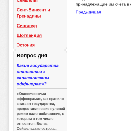
Сейшелы
принадлежащие им счета в
Сент-Винсент и
Предыдущая
Гренадины
Сингапур
Шотландия
Эстония
Вопрос дня
Какие государства
относятся к
«классическим
оффшорам»?
«Классическими
оффшорами», как правило
считают государства,
предоставляющие нулевой
режим налогообложения, к
которым в том числе
относятся: Белиз,
Сейшельские острова,