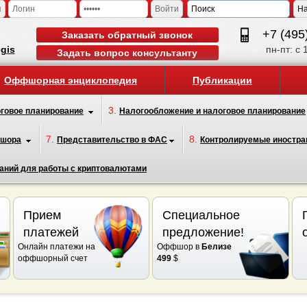
я
Войти
+7 (495
Заказать обратный звонок
egis
пн-пт: с 
Задать вопрос консультанту
Оффшорная энциклопедия
Публикации
3.
говое планирование
Налогообложение и налоговое планирование
7.
8.
фшора
Представительство в ФАС
Контролируемые иностра
аний для работы с криптовалютами
Прием
Специальное
платежей
предложение!
Онлайн платежи на
Оффшор в
Белизе
оффшорный счет
499
$