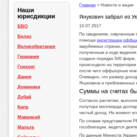
Главная
> Новости и акции
Наши
юрисдикции
Янукович забрал из У
10.07.2017
БВО
По сведениям, озвученным 
Белиз
помощи
регистрации оффш
Великобритания
зарубежных странах, котор
полученным в ходе ведения
Германия
создано порядка 500 фирм, 
происходило на территории 
Гонконг
после чего оффшорные комп
Дания
Очевидно, что размер доход
Януковича и приближенных к
Доминика
Суммы на счетах б
Дубай
Согласно расчетам, выполн
полутора миллиарда доллар
Кипр
чистый доход. На момент ег
Маврикий
По словам представителя P
Мальта
гособлигации, ведется деят
По данным Минюста Украины