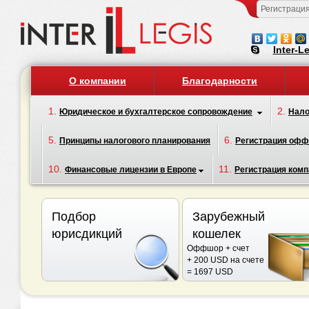
Регистраци
Inter-L
О компании
Благодарности
1.
2.
Юридическое и бухгалтерское сопровождение
Нало
5.
6.
Принципы налогового планирования
Регистрация оф
10.
11.
Финансовые лицензии в Европе
Регистрация комп
Подбор
Зарубежный
юрисдикций
кошелек
Оффшор + счет
+ 200 USD на счете
= 1697 USD