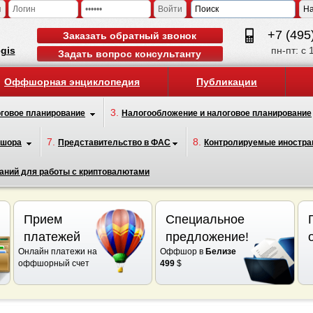
я
Войти
+7 (495
Заказать обратный звонок
egis
пн-пт: с 
Задать вопрос консультанту
Оффшорная энциклопедия
Публикации
3.
говое планирование
Налогообложение и налоговое планирование
7.
8.
фшора
Представительство в ФАС
Контролируемые иностра
аний для работы с криптовалютами
Прием
Специальное
платежей
предложение!
Онлайн платежи на
Оффшор в
Белизе
оффшорный счет
499
$