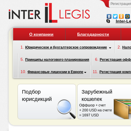
Регистраци
Inter-L
О компании
Благодарности
1.
2.
Юридическое и бухгалтерское сопровождение
Нало
5.
6.
Принципы налогового планирования
Регистрация оф
10.
11.
Финансовые лицензии в Европе
Регистрация комп
Подбор
Зарубежный
юрисдикций
кошелек
Оффшор + счет
+ 200 USD на счете
= 1697 USD