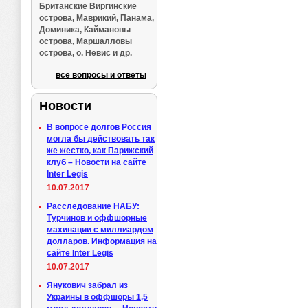
Британские Виргинские
острова, Маврикий, Панама,
Доминика, Каймановы
острова, Маршалловы
острова, о. Невис и др.
все вопросы и ответы
Новости
В вопросе долгов Россия
могла бы действовать так
же жестко, как Парижский
клуб – Новости на сайте
Inter Legis
10.07.2017
Расследование НАБУ:
Турчинов и оффшорные
махинации с миллиардом
долларов. Информация на
сайте Inter Legis
10.07.2017
Янукович забрал из
Украины в оффшоры 1,5