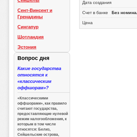
Сейшелы
Дата создания
Сент-Винсент и
Счет в банке
Без номина
Гренадины
Цена
Сингапур
Шотландия
Эстония
Вопрос дня
Какие государства
относятся к
«классическим
оффшорам»?
«Классическими
оффшорами», как правило
считают государства,
предоставляющие нулевой
режим налогообложения, к
которым в том числе
относятся: Белиз,
Сейшельские острова,