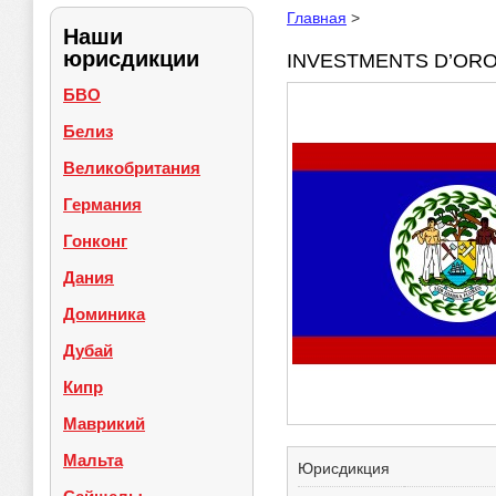
Главная
>
Наши
юрисдикции
INVESTMENTS D’ORO 
БВО
Белиз
Великобритания
Германия
Гонконг
Дания
Доминика
Дубай
Кипр
Маврикий
Мальта
Юрисдикция