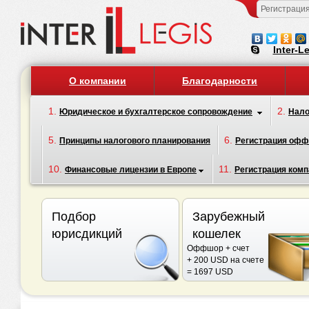
Регистраци
Inter-L
О компании
Благодарности
1.
2.
Юридическое и бухгалтерское сопровождение
Нало
5.
6.
Принципы налогового планирования
Регистрация оф
10.
11.
Финансовые лицензии в Европе
Регистрация комп
Подбор
Зарубежный
юрисдикций
кошелек
Оффшор + счет
+ 200 USD на счете
= 1697 USD