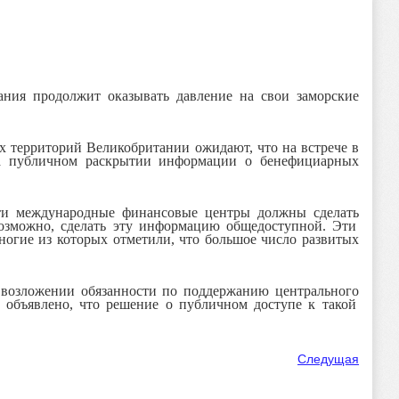
тания
продолжит
оказывать давление на свои заморски
е
х территорий
Великобритании ожидают, что
на встрече в
а публично
м
раскрыти
и
информации о бенефициарных
ти международные финансовые центры должны
сделать
озможно, сделать
эту
информаци
ю
общедоступной. Эти
многие из которых отметили, что
большое число
развиты
х
 возложении обязанности по
поддерж
анию
центральн
ого
 объявлено, что ре
шение о публичном доступе к такой
Следущая