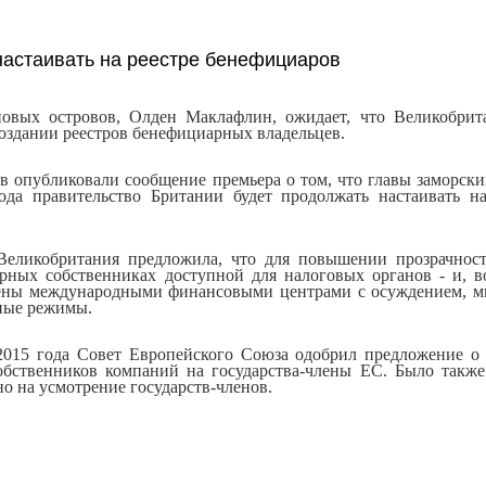
настаивать на реестре бенефициаров
овых островов, Олден
Маклафлин
, ожидает, что Великобри
озда
нии
реестр
ов
бенефициарных владельцев
.
ов опубликовали сообщение премьера о том, что
главы заморски
года
правительство
Б
ритании будет продолжать настаивать н
Великобритания предложила,
что для
повышени
и
прозрачнос
рных собственниках
доступной для н
алоговы
х
органов - и, в
ены международными финансовыми центрами с
осужден
ием
, 
н
ые
режимы.
 2015 года Совет Европейского
С
оюза одобрил предложени
е о
бственник
ов
компаний на государства-члены ЕС
.
Было также
но на
усмотрени
е
государств-членов
.