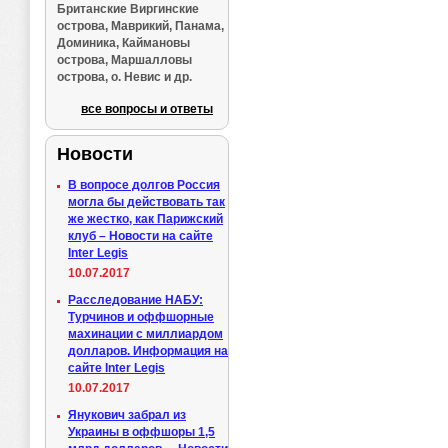
Британские Виргинские
острова, Маврикий, Панама,
Доминика, Каймановы
острова, Маршалловы
острова, о. Невис и др.
все вопросы и ответы
Новости
В вопросе долгов Россия
могла бы действовать так
же жестко, как Парижский
клуб – Новости на сайте
Inter Legis
10.07.2017
Расследование НАБУ:
Турчинов и оффшорные
махинации с миллиардом
долларов. Информация на
сайте Inter Legis
10.07.2017
Янукович забрал из
Украины в оффшоры 1,5