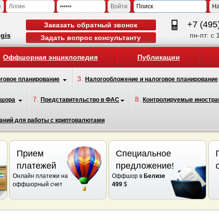
я
Войти
+7 (495
Заказать обратный звонок
egis
пн-пт: с 
Задать вопрос консультанту
Оффшорная энциклопедия
Публикации
3.
говое планирование
Налогообложение и налоговое планирование
7.
8.
фшора
Представительство в ФАС
Контролируемые иностра
аний для работы с криптовалютами
Прием
Специальное
платежей
предложение!
Онлайн платежи на
Оффшор в
Белизе
оффшорный счет
499
$