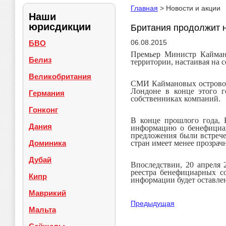
Главная
> Новости и акции
Наши
юрисдикции
Британия продолжит 
06.08.2015
БВО
Премьер
Министр
Кайман
Белиз
территори
и,
настаивая на
с
Великобритания
СМИ Каймановы
х остров
Лондоне в конце этого 
Германия
собственниках
компаний
.
Гонконг
В конце прошлого года, 
Дания
информацию о бенефициа
предложения были
встреч
Доминика
стран име
е
т мен
ее
прозрач
Дубай
Впоследствии, 20 апреля
ре
естра
бенефициарных со
Кипр
информации будет оставле
Маврикий
Предыдущая
Мальта